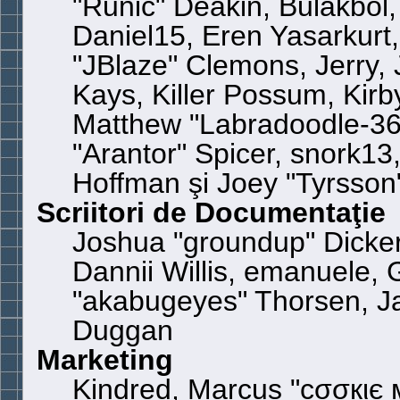
"Runic" Deakin, Bulakbol
Daniel15, Eren Yasarkur
"JBlaze" Clemons, Jerry,
Kays, Killer Possum, Kir
Matthew "Labradoodle-360
"Arantor" Spicer, snork13
Hoffman şi Joey "Tyrsson
Scriitori de Documentaţie
Joshua "groundup" Dickers
Dannii Willis, emanuele,
"akabugeyes" Thorsen, Ja
Duggan
Marketing
Kindred, Marcus "cσσкιє 