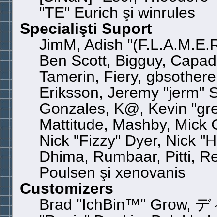
"TE" Eurich şi winrules
Specialişti Suport
JimM, Adish "(F.L.A.M.E.R)
Ben Scott, Bigguy, Capad
Tamerin, Fiery, gbsother
Eriksson, Jeremy "jerm" S
Gonzales, K@, Kevin "grey
Mattitude, Mashby, Mick G.
Nick "Fizzy" Dyer, Nick "
Dhima, Rumbaar, Pitti, 
Poulsen şi xenovanis
Customizers
Brad "IchBin™" Grow, デ