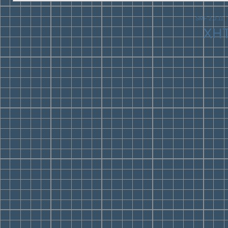
SMF 2.0.11
|
XH