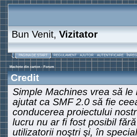
Bun Venit,
Vizitator
PAGINA DE START
REGULAMENT
AJUTOR
AUTENTIFICARE
ÎNRE
Machete din carton - Forum
Credit
Simple Machines vrea să le 
ajutat ca SMF 2.0 să fie cee
conducerea proiectului nostr
lucru nu ar fi fost posibil făr
utilizatorii noştri şi, în spec