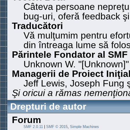
Câteva persoane nepreţui
bug-uri, oferă feedback şi
Traducători
Vă mulţumim pentru efortu
din întreaga lume să fol
Părintele Fondator al SMF
Unknown W. "[Unknown]"
Managerii de Proiect Iniţial
Jeff Lewis, Joseph Fung 
Şi oricui a rămas nemenţionat
Drepturi de autor
Forum
SMF 2.0.11
|
SMF © 2015
,
Simple Machines