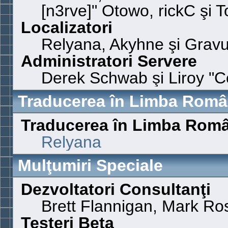
[n3rve]" Otowo, rickC şi 
Localizatori
Relyana, Akyhne şi Grav
Administratori Servere
Derek Schwab şi Liroy "C
Traducerea în Limba Rom
Traducerea în Limba Rom
Relyana
Mulţumiri Speciale
Dezvoltatori Consultanţi
Brett Flannigan, Mark Ro
Testeri Beta