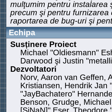
mulţumim pentru instalarea şi
precum şi pentru furnizarea
raportarea de bug-uri şi pent
Echipa
Susținere Proiect
Michael "Oldiesmann" Es
Darwood şi Justin "metal
Dezvoltatori
Norv, Aaron van Geffen, A
Kristiansen, Hendrik Jan
"JayBachatero" Hernande
Benson, Grudge, Michael 
[SiNaN]" Eser, Theodore "