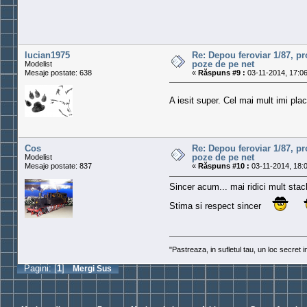
lucian1975
Re: Depou feroviar 1/87, pr
poze de pe net
Modelist
Mesaje postate: 638
«
Răspuns #9 :
03-11-2014, 17:06
A iesit super. Cel mai mult imi plac
Cos
Re: Depou feroviar 1/87, pr
poze de pe net
Modelist
Mesaje postate: 837
«
Răspuns #10 :
03-11-2014, 18:0
Sincer acum... mai ridici mult sta
Stima si respect sincer
"Pastreaza, in sufletul tau, un loc secret 
Pagini: [
1
]
Mergi Sus