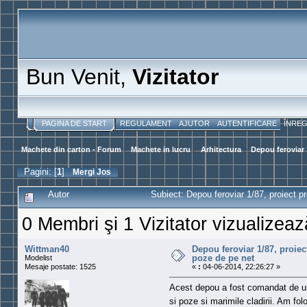
Bun Venit,
Vizitator
PAGINA DE START
REGULAMENT
AJUTOR
AUTENTIFICARE
ÎNRE
Machete din carton - Forum
>
Machete in lucru
>
Arhitectura
>
Depou feroviar 
Pagini: [
1
]
Mergi Jos
Autor
Subiect: Depou feroviar 1/87, proiect pr
0 Membri şi 1 Vizitator vizualizeaz
Wittman40
Depou feroviar 1/87, proiec
poze de pe net
Modelist
Mesaje postate: 1525
«
:
04-06-2014, 22:26:27 »
Acest depou a fost comandat de un
si poze si marimile cladirii. Am f