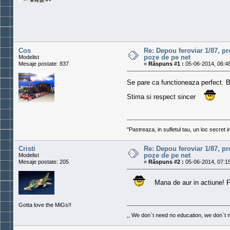
Cos
Re: Depou feroviar 1/87, pr
poze de pe net
Modelist
Mesaje postate: 837
«
Răspuns #1 :
05-06-2014, 06:48
Se pare ca functioneaza perfect. B
Stima si respect sincer
"Pastreaza, in sufletul tau, un loc secret 
Cristi
Re: Depou feroviar 1/87, pr
poze de pe net
Modelist
Mesaje postate: 205
«
Răspuns #2 :
05-06-2014, 07:15
Mana de aur in actiune! F
Gotta love the MiGs!!
,, We don`t need no education, we don`t 