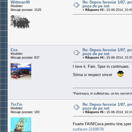
Wittman40
Re: Depou feroviar 1/87, pr
poze de pe net
Modelist
Mesaje postate: 1525
«
Răspuns #3 :
15-06-2014, 10:41
Cos
Re: Depou feroviar 1/87, pr
poze de pe net
Modelist
Mesaje postate: 837
«
Răspuns #4 :
15-06-2014, 15:37
I love it. Fain. Spor in continuare.
Stima si respect sincer
"Pastreaza, in sufletul tau, un loc secret 
TinTin
Re: Depou feroviar 1/87, pr
poze de pe net
Modelist
Mesaje postate: 183
«
Răspuns #5 :
15-06-2014, 16:14
Foarte FAIN!Ceva pentru tine,sper 
surfaces-2169878/