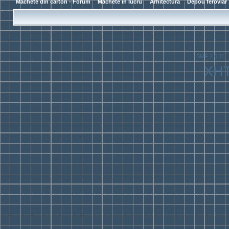
Machete din carton - Forum
>
Machete in lucru
>
Arhitectura
>
Depou feroviar 
SMF 2.0.11
|
XH