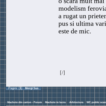
o scara mult mai
modelism ferovia
a rugat un priete
pus si ultima var
este de mic.
[/]
Pagini: [
1
]
Mergi Sus
Machete din carton - Forum
>
Machete in lucru
>
Arhitectura
>
WC public scara