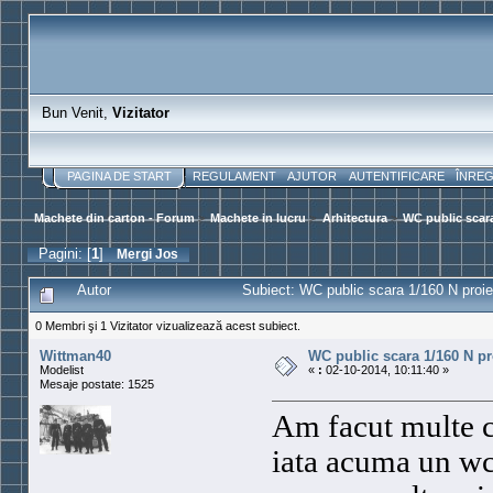
Bun Venit,
Vizitator
PAGINA DE START
REGULAMENT
AJUTOR
AUTENTIFICARE
ÎNRE
Machete din carton - Forum
>
Machete in lucru
>
Arhitectura
>
WC public scara
Pagini: [
1
]
Mergi Jos
Autor
Subiect: WC public scara 1/160 N proie
0 Membri şi 1 Vizitator vizualizează acest subiect.
Wittman40
WC public scara 1/160 N pr
Modelist
«
:
02-10-2014, 10:11:40 »
Mesaje postate: 1525
Am facut multe ch
iata acuma un wc