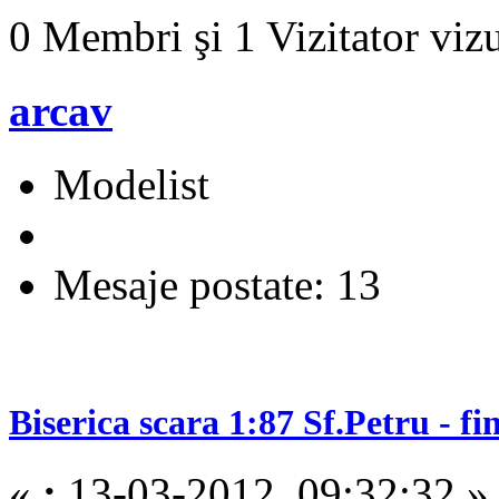
0 Membri şi 1 Vizitator vizu
arcav
Modelist
Mesaje postate: 13
Biserica scara 1:87 Sf.Petru - fi
«
:
13-03-2012, 09:32:32 »