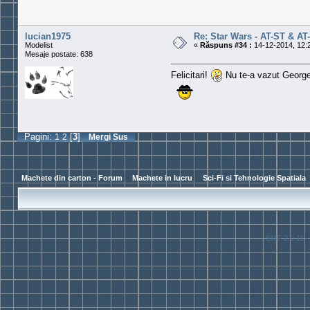
lucian1975
Re: Star Wars - AT-ST & AT
Modelist
«
Răspuns #34 :
14-12-2014, 12:
Mesaje postate: 638
Felicitari!
Nu te-a vazut George 
Pagini:
1
2
[
3
]
Mergi Sus
Machete din carton - Forum
>
Machete in lucru
>
Sci-Fi si Tehnologie Spatiala
SMF 2.0.11
|