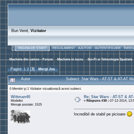
Bun Venit,
Vizitator
PAGINA DE START
REGULAMENT
AJUTOR
AUTENTIFICARE
ÎNRE
Machete din carton - Forum
>
Machete in lucru
>
Sci-Fi si Tehnologie Spatiala
Pagini:
1
2
[
3
]
Mergi Jos
Autor
Subiect: Star Wars - AT-ST & AT-AT Wal
0 Membri şi 1 Vizitator vizualizează acest subiect.
Wittman40
Re: Star Wars - AT-ST & AT
Modelist
«
Răspuns #30 :
07-12-2014, 13:
Mesaje postate: 1525
Incredibil de stabil pe picioare