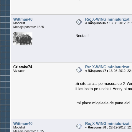
Wittman40
Re: X-WING miniaturizat
Modelist
«
Răspuns #6 :
13-08-2012, 21:
Mesaje postate: 1525
Noutati!
Cristake74
Re: X-WING miniaturizat
Vizitator
«
Răspuns #7 :
13-08-2012, 22:
Si uite-asa... pe masura ce X-Win
ii las balta pe unchiul Henry si
m
Imi place migaleala de pana aici..
Wittman40
Re: X-WING miniaturizat
Modelist
«
Răspuns #8 :
22-12-2012, 12:
Mesaje postate: 1525