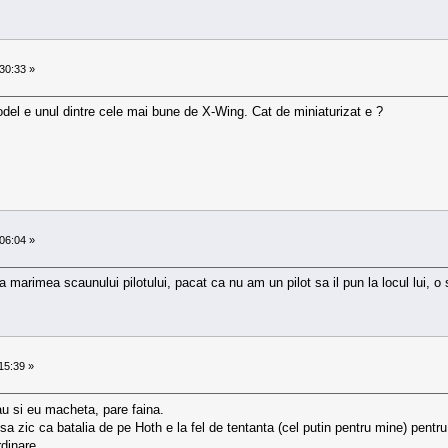
30:33 »
el e unul dintre cele mai bune de X-Wing. Cat de miniaturizat e ?
06:04 »
marimea scaunului pilotului, pacat ca nu am un pilot sa il pun la locul lui, o 
15:39 »
iau si eu macheta, pare faina.
ni sa zic ca batalia de pe Hoth e la fel de tentanta (cel putin pentru mine) p
rdinare.