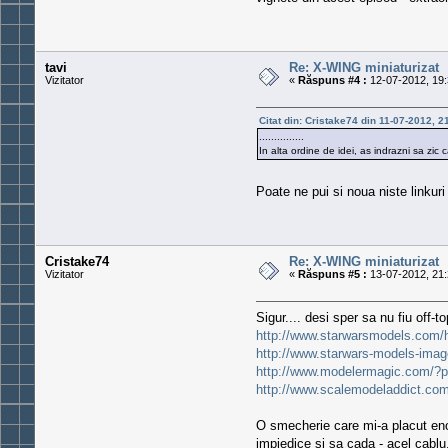
tavi
Re: X-WING miniaturizat
Vizitator
«
Răspuns #4 :
12-07-2012, 19:
Citat din: Cristake74 din 11-07-2012, 2
...............
In alta ordine de idei, as indrazni sa zi
Poate ne pui si noua niste linkuri
Cristake74
Re: X-WING miniaturizat
Vizitator
«
Răspuns #5 :
13-07-2012, 21:
Sigur.... desi sper sa nu fiu off-to
http://www.starwarsmodels.com/
http://www.starwars-models-i
http://www.modelermagic.com/?
http://www.scalemodeladdict.co
O smecherie care mi-a placut enor
impiedice si sa cada - acel cablu