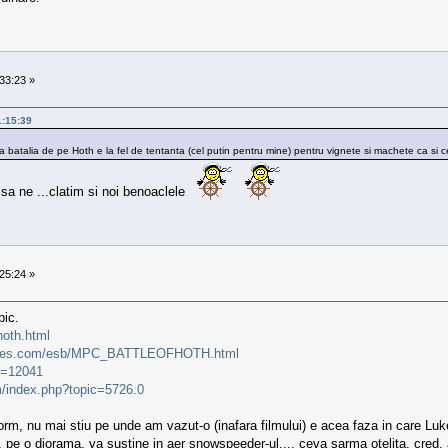
33:23 »
1:15:39
c ca batalia de pe Hoth e la fel de tentanta (cel putin pentru mine) pentru vignete si machete ca 
 sa ne ...clatim si noi benoaclele
25:24 »
pic.
hoth.html
mages.com/esb/MPC_BATTLEOFHOTH.html
p=12041
m/index.php?topic=5726.0
m, nu mai stiu pe unde am vazut-o (inafara filmului) e acea faza in care Luke
, pe o diorama, va sustine in aer snowspeeder-ul.... ceva sarma otelita, cred,