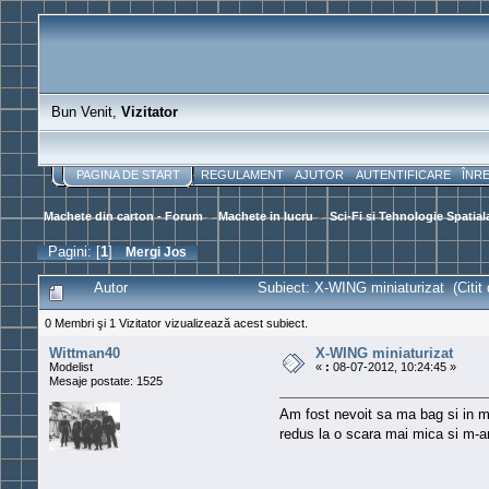
Bun Venit,
Vizitator
PAGINA DE START
REGULAMENT
AJUTOR
AUTENTIFICARE
ÎNR
Machete din carton - Forum
>
Machete in lucru
>
Sci-Fi si Tehnologie Spatial
Pagini: [
1
]
Mergi Jos
Autor
Subiect: X-WING miniaturizat (Citit 
0 Membri şi 1 Vizitator vizualizează acest subiect.
Wittman40
X-WING miniaturizat
Modelist
«
:
08-07-2012, 10:24:45 »
Mesaje postate: 1525
Am fost nevoit sa ma bag si in m
redus la o scara mai mica si m-