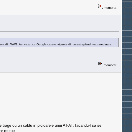
memorat
si ceva din WW2. Am vazut cu Google cateva vignete din acest episod - extraordinare.
memorat
 trage cu un cablu in picioarele unui AT-AT, facandu-l sa se
 ar merge.