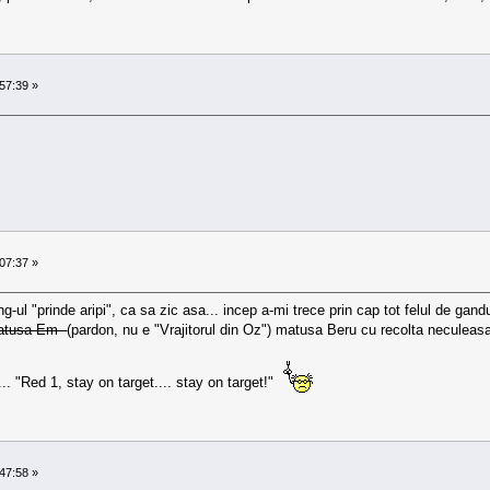
57:39 »
07:37 »
g-ul "prinde aripi", ca sa zic asa... incep a-mi trece prin cap tot felul de g
atusa Em
(pardon, nu e "Vrajitorul din Oz") matusa Beru cu recolta neculeasa
.. "Red 1, stay on target.... stay on target!"
47:58 »