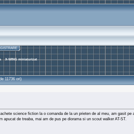
EGISTRARE
a
>
X-WING miniaturizat
de 11736 ori)
achete science fiction la o comanda de la un prieten de al meu, am gasit pe
am apucat de treaba, mai am de pus pe diorama si un scout walker AT-ST.