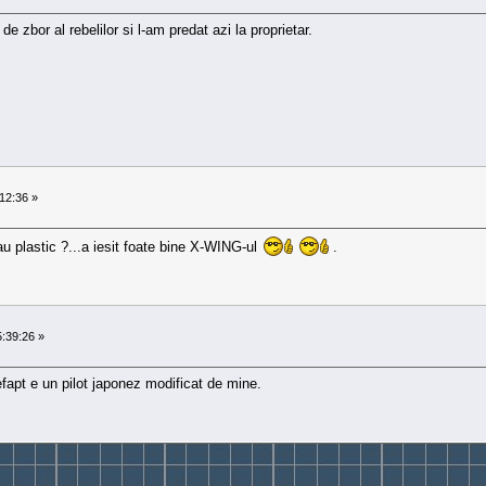
e zbor al rebelilor si l-am predat azi la proprietar.
12:36 »
sau plastic ?...a iesit foate bine X-WING-ul
.
:39:26 »
 defapt e un pilot japonez modificat de mine.