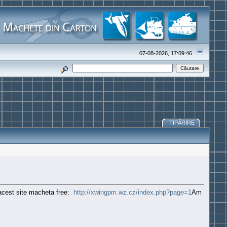
07-08-2026, 17:09:46
TIPĂRIRE
 acest site macheta free:
http://xwingpm.wz.cz/index.php?page=1
Am