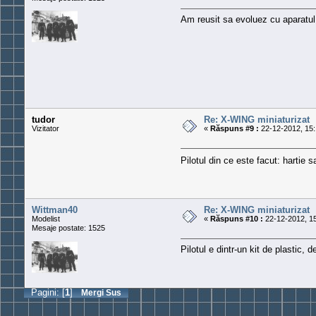
Am reusit sa evoluez cu aparatul d
tudor
Re: X-WING miniaturizat
Vizitator
«
Răspuns #9 :
22-12-2012, 15:
Pilotul din ce este facut: hartie 
Wittman40
Re: X-WING miniaturizat
Modelist
«
Răspuns #10 :
22-12-2012, 15
Mesaje postate: 1525
Pilotul e dintr-un kit de plastic,
Pagini: [
1
]
Mergi Sus