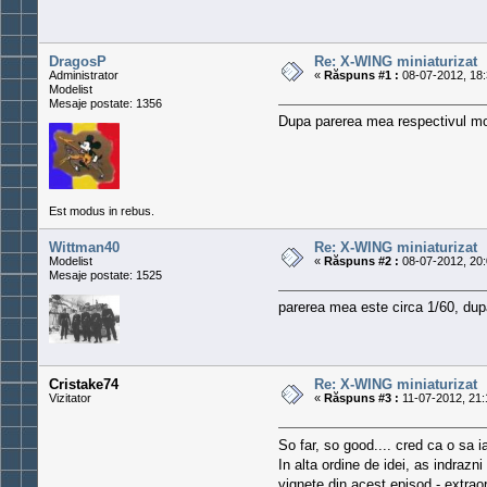
DragosP
Re: X-WING miniaturizat
Administrator
«
Răspuns #1 :
08-07-2012, 18:
Modelist
Mesaje postate: 1356
Dupa parerea mea respectivul mod
Est modus in rebus.
Wittman40
Re: X-WING miniaturizat
Modelist
«
Răspuns #2 :
08-07-2012, 20:
Mesaje postate: 1525
parerea mea este circa 1/60, dupa 
Cristake74
Re: X-WING miniaturizat
Vizitator
«
Răspuns #3 :
11-07-2012, 21:
So far, so good.... cred ca o sa 
In alta ordine de idei, as indraz
vignete din acest episod - extrao