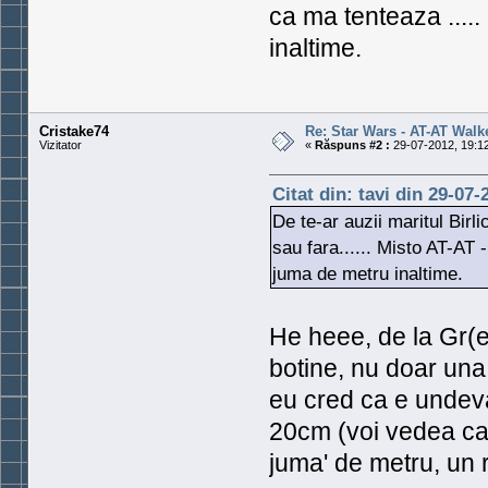
ca ma tenteaza ....
inaltime.
Cristake74
Re: Star Wars - AT-AT Walk
Vizitator
«
Răspuns #2 :
29-07-2012, 19:12
Citat din: tavi din 29-07-
De te-ar auzii maritul Birli
sau fara...... Misto AT-AT 
juma de metru inaltime.
He heee, de la Gr(ea
botine, nu doar una.
eu cred ca e undev
20cm (voi vedea can
juma' de metru, un 