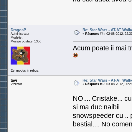
DragosP
Re: Star Wars - AT-AT Walk
Administrator
«
Răspuns #4 :
02-08-2012, 22:31
Modelist
Mesaje postate: 1356
Acum poate ii mai 
Est modus in rebus.
tavi
Re: Star Wars - AT-AT Walk
Vizitator
«
Răspuns #5 :
03-08-2012, 00:28
NO.... Cristake... c
si ma duc naibii ....
snowspeeder cu .. p
bestial.... No comen