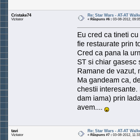
Cristake74
Re: Star Wars - AT-AT Walk
Vizitator
«
Răspuns #6 :
03-08-2012, 09:05
Eu cred ca tineti c
fie restaurate prin to
Cred ca pana la urm
ST si chiar gasesc 
Ramane de vazut, ma
Ma gandeam ca, de p
chestii interesante.
dam iama) prin lada 
avem....
tavi
Re: Star Wars - AT-AT Walk
Vizitator
«
Răspuns #7 :
03-08-2012, 11:33