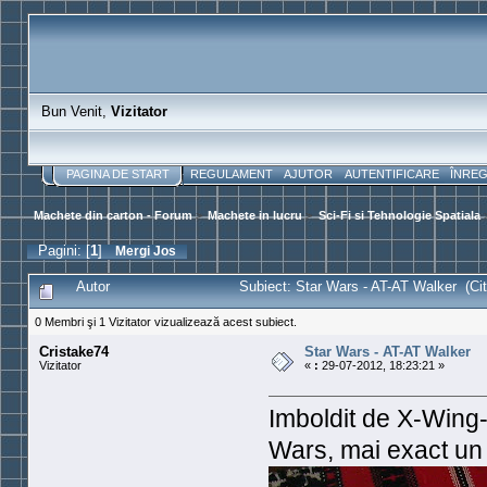
Bun Venit,
Vizitator
PAGINA DE START
REGULAMENT
AJUTOR
AUTENTIFICARE
ÎNRE
Machete din carton - Forum
>
Machete in lucru
>
Sci-Fi si Tehnologie Spatiala
Pagini: [
1
]
Mergi Jos
Autor
Subiect: Star Wars - AT-AT Walker (Citi
0 Membri şi 1 Vizitator vizualizează acest subiect.
Cristake74
Star Wars - AT-AT Walker
Vizitator
«
:
29-07-2012, 18:23:21 »
Imboldit de X-Wing-
Wars, mai exact un 