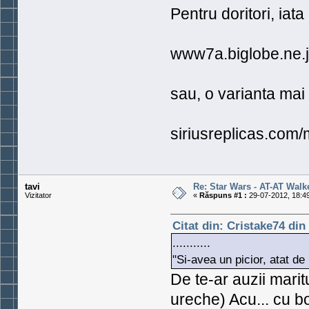
Pentru doritori, iata 
www7a.biglobe.ne.jp
sau, o varianta mai
siriusreplicas.com/m
tavi
Re: Star Wars - AT-AT Walk
Vizitator
«
Răspuns #1 :
29-07-2012, 18:49
Citat din: Cristake74 din
...........
"Si-avea un picior, atat de us
De te-ar auzii maritu
ureche) Acu... cu bo