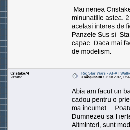
Mai nenea Cristake,
minunatiile astea. 2
acelasi interes de f
Panzele Sus si Star
capac. Daca mai fac
de modelism.
Cristake74
Re: Star Wars - AT-AT Walk
Vizitator
«
Răspuns #8 :
03-08-2012, 17:32
Abia am facut un ba
cadou pentru o prie
ma incumet.... Poate
Dumnezeu sa-l ierte
Altminteri, sunt mod