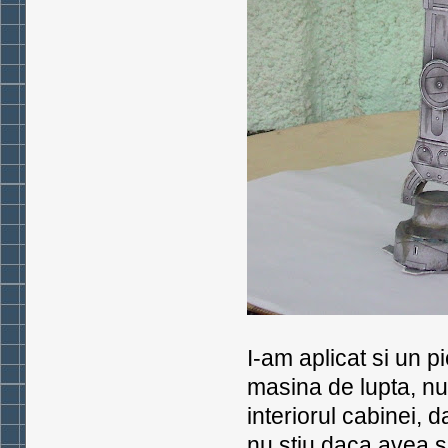
I-am aplicat si un p
masina de lupta, nu b
interiorul cabinei, d
nu stiu daca avea 