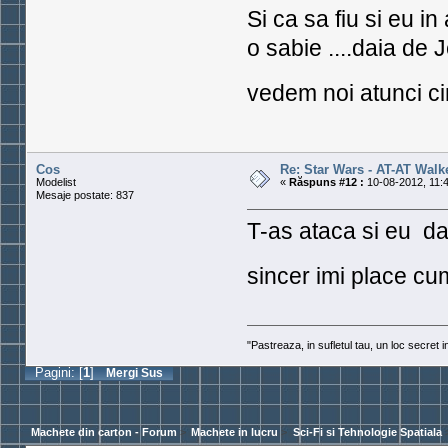
Si ca sa fiu si eu i
o sabie ....daia de J
vedem noi atunci c
Cos
Re: Star Wars - AT-AT Walk
Modelist
«
Răspuns #12 :
10-08-2012, 11:4
Mesaje postate: 837
T-as ataca si eu da
sincer imi place cum
"Pastreaza, in sufletul tau, un loc secret 
Pagini: [
1
]
Mergi Sus
Machete din carton - Forum
>
Machete in lucru
>
Sci-Fi si Tehnologie Spatiala