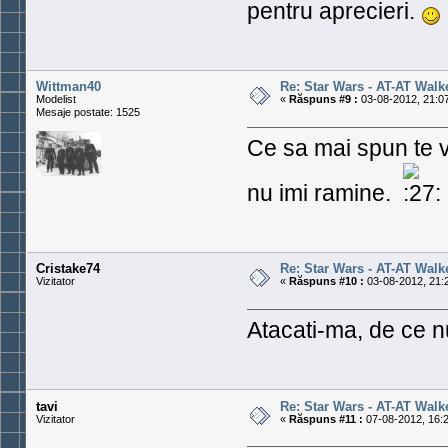
pentru aprecieri.
Wittman40
Re: Star Wars - AT-AT Walk
Modelist
«
Răspuns #9 :
03-08-2012, 21:07
Mesaje postate: 1525
Ce sa mai spun te vo
nu imi ramine.
Cristake74
Re: Star Wars - AT-AT Walk
Vizitator
«
Răspuns #10 :
03-08-2012, 21:
Atacati-ma, de ce n
tavi
Re: Star Wars - AT-AT Walk
Vizitator
«
Răspuns #11 :
07-08-2012, 16:2