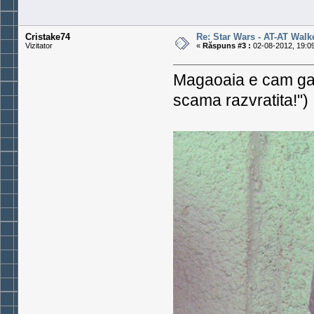
Cristake74
Re: Star Wars - AT-AT Walk
Vizitator
«
Răspuns #3 :
02-08-2012, 19:09
Magaoaia e cam gat
scama razvratita!")