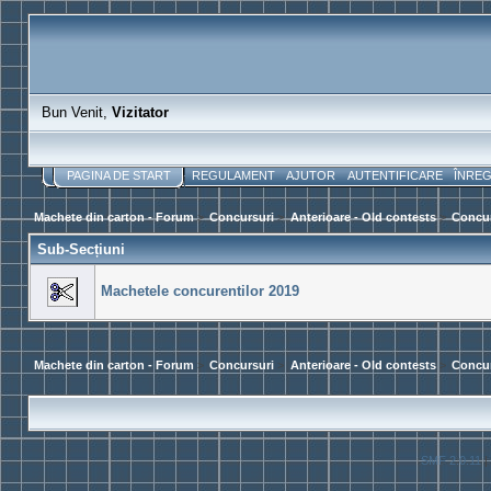
Bun Venit,
Vizitator
PAGINA DE START
REGULAMENT
AJUTOR
AUTENTIFICARE
ÎNRE
Machete din carton - Forum
>
Concursuri
>
Anterioare - Old contests
>
Concur
Sub-Secțiuni
Machetele concurentilor 2019
Machete din carton - Forum
>
Concursuri
>
Anterioare - Old contests
>
Concur
SMF 2.0.11
|