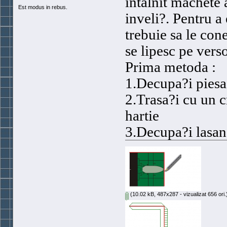
intalnit machete 
Est modus in rebus.
inveli?. Pentru a 
trebuie sa le co
se lipesc pe vers
Prima metoda :
1.Decupa?i piesa
2.Trasa?i cu un c
hartie
3.Decupa?i lasand
(10.02 kB, 487x287 - vizualizat 656 ori.