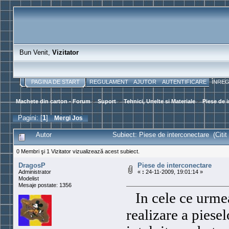
Bun Venit,
Vizitator
PAGINA DE START
REGULAMENT
AJUTOR
AUTENTIFICARE
ÎNRE
Machete din carton - Forum
>
Suport
>
Tehnici, Unelte si Materiale
>
Piese de 
Pagini: [
1
]
Mergi Jos
Autor
Subiect: Piese de interconectare (Citit 
0 Membri şi 1 Vizitator vizualizează acest subiect.
DragosP
Piese de interconectare
Administrator
«
:
24-11-2009, 19:01:14 »
Modelist
Mesaje postate: 1356
In cele ce urme
realizare a piese