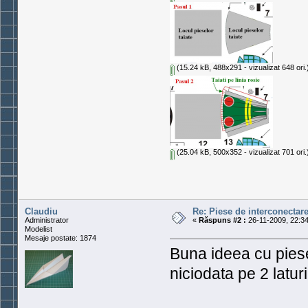
(15.24 kB, 488x291 - vizualizat 648 ori.
(25.04 kB, 500x352 - vizualizat 701 ori.
Claudiu
Re: Piese de interconectar
Administrator
«
Răspuns #2 :
26-11-2009, 22:34
Modelist
Mesaje postate: 1874
Buna ideea cu piese
niciodata pe 2 latur