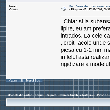
traian
Re: Piese de interconectar
Vizitator
«
Răspuns #3 :
27-11-2009, 00:37
Chiar si la subans
lipire, eu am prefer
intrados. La cele c
,,croit'' acolo unde
piesa cu 1-2 mm mai
in felul asta realiza
rigidizare a modelul
Pagini: [
1
]
Mergi Sus
Machete din carton - Forum
>
Suport
>
Tehnici, Unelte si Materiale
>
Piese de 