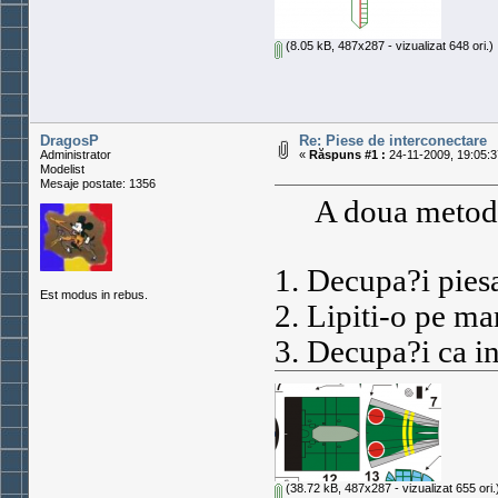
(8.05 kB, 487x287 - vizualizat 648 ori.)
DragosP
Re: Piese de interconectare
Administrator
«
Răspuns #1 :
24-11-2009, 19:05:3
Modelist
Mesaje postate: 1356
A doua metod
1. Decupa?i pies
Est modus in rebus.
2. Lipiti-o pe ma
3. Decupa?i ca i
(38.72 kB, 487x287 - vizualizat 655 ori.