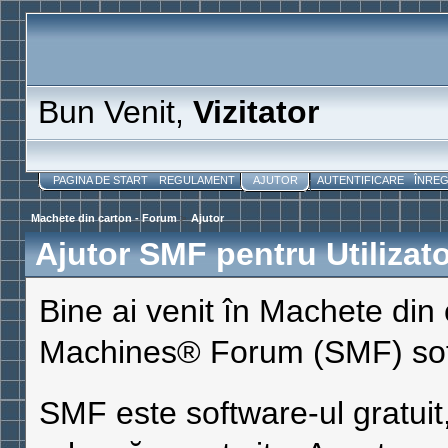
Bun Venit,
Vizitator
PAGINA DE START
REGULAMENT
AJUTOR
AUTENTIFICARE
ÎNRE
Machete din carton - Forum
>
Ajutor
Ajutor SMF pentru Utilizato
Bine ai venit în Machete din
Machines® Forum (SMF) sof
SMF este software-ul gratuit,