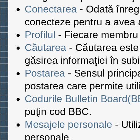
Conectarea
- Odată înregis
conecteze pentru a avea a
Profilul
- Fiecare membru a
Căutarea
- Căutarea este 
găsirea informaţiei în subi
Postarea
- Sensul princip
postarea care permite util
Codurile Bulletin Board(
puţin cod BBC.
Mesajele personale
- Util
personale.