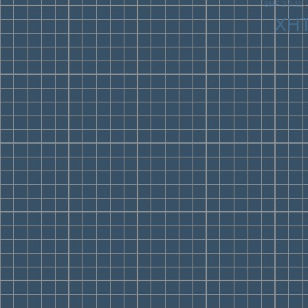
SMF 2.0.11
|
XH