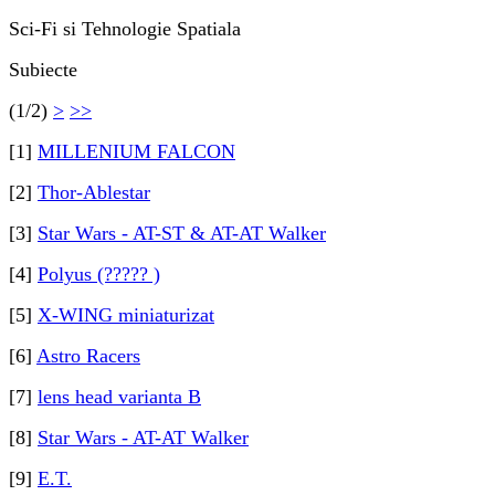
Sci-Fi si Tehnologie Spatiala
Subiecte
(1/2)
>
>>
[1]
MILLENIUM FALCON
[2]
Thor-Ablestar
[3]
Star Wars - AT-ST & AT-AT Walker
[4]
Polyus (????? )
[5]
X-WING miniaturizat
[6]
Astro Racers
[7]
lens head varianta B
[8]
Star Wars - AT-AT Walker
[9]
E.T.