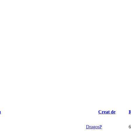
u
Creat de
R
DragosP
6