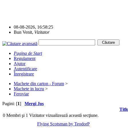
08-08-2026, 16:58:25
Bun Venit,
Vizitator
Pagina de Start
Regulament
Ajutor
Autentificare
Înregistrare
Machete din carton - Forum
>
Machete in lucru
>
Feroviar
Pagini: [
1
]
Mergi Jos
Titl
0 Membri şi 1 Vizitator vizualizează această secţiune.
Flying Scotsman by TeodorP