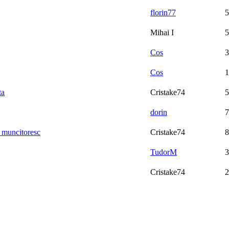
florin77
5
Mihai I
5
Cos
3
Cos
1
ta
Cristake74
5
dorin
7
muncitoresc
Cristake74
8
TudorM
3
Cristake74
2