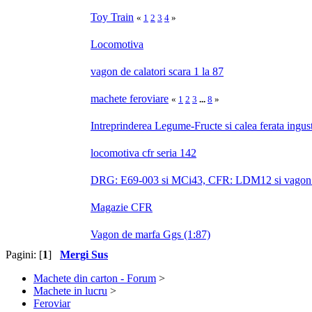
Toy Train
«
1
2
3
4
»
Locomotiva
vagon de calatori scara 1 la 87
machete feroviare
«
1
2
3
...
8
»
Intreprinderea Legume-Fructe si calea ferata ingus
locomotiva cfr seria 142
DRG: E69-003 si MCi43, CFR: LDM12 si vagon 
Magazie CFR
Vagon de marfa Ggs (1:87)
Pagini: [
1
]
Mergi Sus
Machete din carton - Forum
>
Machete in lucru
>
Feroviar