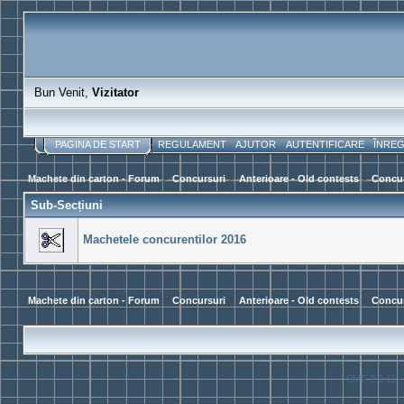
Bun Venit,
Vizitator
PAGINA DE START
REGULAMENT
AJUTOR
AUTENTIFICARE
ÎNRE
Machete din carton - Forum
>
Concursuri
>
Anterioare - Old contests
>
Concur
Sub-Secțiuni
Machetele concurentilor 2016
Machete din carton - Forum
>
Concursuri
>
Anterioare - Old contests
>
Concur
SMF 2.0.11
|