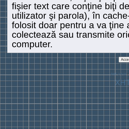
fişier text care conţine biţi 
utilizator şi parola), în cach
folosit doar pentru a va ţine 
colectează sau transmite oric
computer.
SMF 2.0.11
|
XH