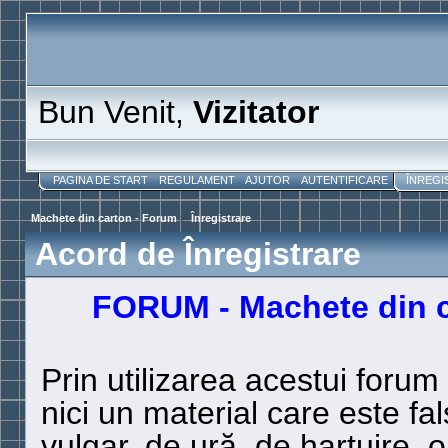
Bun Venit,
Vizitator
PAGINA DE START
REGULAMENT
AJUTOR
AUTENTIFICARE
ÎNREGI
Machete din carton - Forum
>
Înregistrare
Acord de Înregistrare
FORUM - Machete din ca
Prin utilizarea acestui forum
nici un material care este fal
vulgar, de ură, de harţuire, 