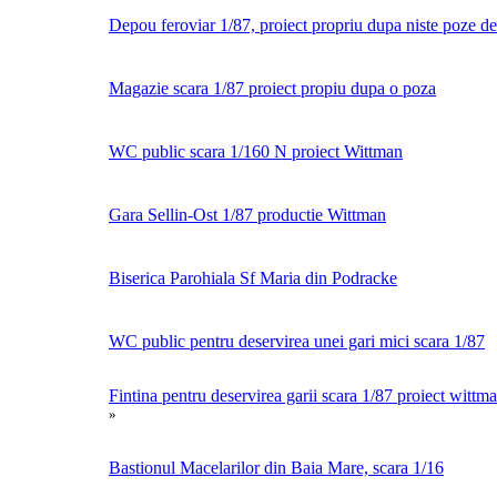
Depou feroviar 1/87, proiect propriu dupa niste poze de
Magazie scara 1/87 proiect propiu dupa o poza
WC public scara 1/160 N proiect Wittman
Gara Sellin-Ost 1/87 productie Wittman
Biserica Parohiala Sf Maria din Podracke
WC public pentru deservirea unei gari mici scara 1/87
Fintina pentru deservirea garii scara 1/87 proiect wittm
»
Bastionul Macelarilor din Baia Mare, scara 1/16