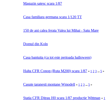
Magazin satesc scara 1/87
Casa familiara germana scara 1/120 TT
150 de ani calea ferata Valea lui Mihai - Satu Mare
Domul din Koln
Casa bantuita (ca tot este perioada halloween)
Halta CFR Conop (Ruta M200) scara 1/87
«
1
2
3
...
5
»
Casute taranesti montane Wmodell
«
1
2
3
...
5
»
Statia CFR Ditrau H0 scara 1/87 productie Wittman
«
1