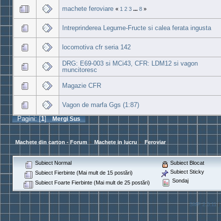
machete feroviare
«
1
2
3
...
8
»
Intreprinderea Legume-Fructe si calea ferata ingusta
locomotiva cfr seria 142
DRG: E69-003 si MCi43, CFR: LDM12 si vagon
muncitoresc
Magazie CFR
Vagon de marfa Ggs (1:87)
Pagini: [
1
]
Mergi Sus
Machete din carton - Forum
>
Machete in lucru
>
Feroviar
Subiect Normal
Subiect Blocat
Subiect Sticky
Subiect Fierbinte (Mai mult de 15 postări)
Sondaj
Subiect Foarte Fierbinte (Mai mult de 25 postări)
SMF 2.0.11
|