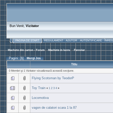
Bun Venit,
Vizitator
PAGINA DE START
REGULAMENT
AJUTOR
AUTENTIFICARE
ÎNRE
Machete din carton - Forum
>
Machete in lucru
>
Feroviar
Pagini: [
1
]
Mergi Jos
Titlu
0 Membri şi 1 Vizitator vizualizează această secţiune.
Flying Scotsman by TeodorP
Toy Train
«
1
2
3
4
»
Locomotiva
vagon de calatori scara 1 la 87