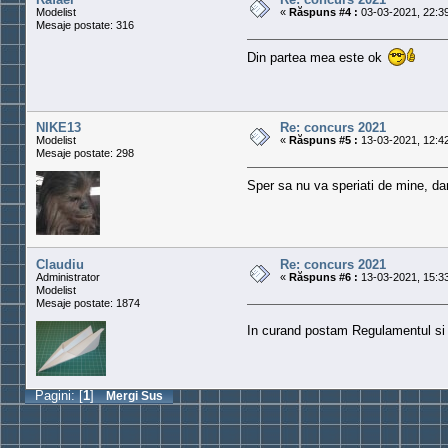
Modelist
«
Răspuns #4 :
03-03-2021, 22:39
Mesaje postate: 316
Din partea mea este ok
NIKE13
Re: concurs 2021
Modelist
«
Răspuns #5 :
13-03-2021, 12:42
Mesaje postate: 298
Sper sa nu va speriati de mine, da
Claudiu
Re: concurs 2021
Administrator
«
Răspuns #6 :
13-03-2021, 15:33
Modelist
Mesaje postate: 1874
In curand postam Regulamentul si
Pagini: [
1
]
Mergi Sus