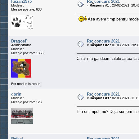
lucian1975
Re: concurs 2021
Modelist
«
Răspuns #1 :
28-02-2021, 20:41
Mesaje postate: 638
Asa avem timp pentru mode
DragosP
Re: concurs 2021
Administrator
«
Răspuns #2 :
01-03-2021, 20:33
Modelist
Mesaje postate: 1356
Chiar ma gandeam zilele astea la 
Est modus in rebus.
dorin
Re: concurs 2021
Modelist
«
Răspuns #3 :
02-03-2021, 11:15
Mesaje postate: 123
Era si timpul. nu? Deja suntem in 
Rafael
Re: concurs 2021