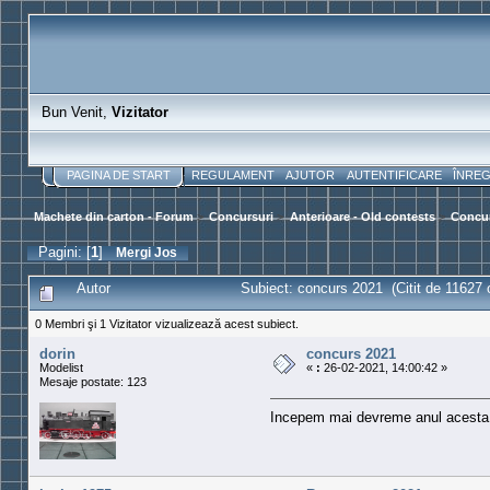
Bun Venit,
Vizitator
PAGINA DE START
REGULAMENT
AJUTOR
AUTENTIFICARE
ÎNRE
Machete din carton - Forum
>
Concursuri
>
Anterioare - Old contests
>
Concur
Pagini: [
1
]
Mergi Jos
Autor
Subiect: concurs 2021 (Citit de 11627 o
0 Membri şi 1 Vizitator vizualizează acest subiect.
dorin
concurs 2021
Modelist
«
:
26-02-2021, 14:00:42 »
Mesaje postate: 123
Incepem mai devreme anul acesta