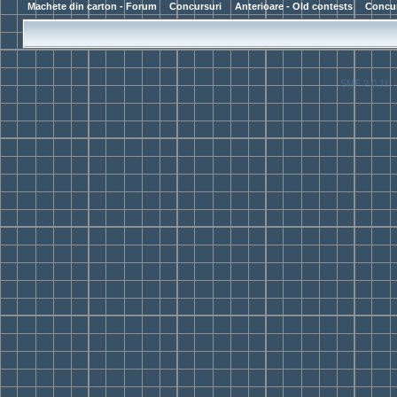
Machete din carton - Forum
>
Concursuri
>
Anterioare - Old contests
>
Concur
SMF 2.0.11
|